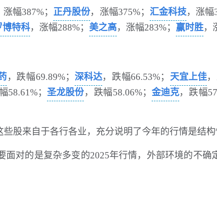
，涨幅387%；
正丹股份
，涨幅375%；
汇金科技
，涨幅3
罗博特科
，涨幅288%；
美之高
，涨幅283%；
赢时胜
，
药
，跌幅
69.89%；
深科达
，跌幅66.53%；
天宜上佳
，
58.61%；
圣龙股份
，跌幅58.06%；
金迪克
，跌幅57
这些股来自于各行各业，充分说明了今年的行情是结构
将要面对的是复杂多变的2025年行情，外部环境的不