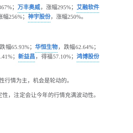
67%；
万丰奥威
，涨幅295%；
艾融软件
涨幅256%；
神宇股份
，涨幅250%。
跌幅65.93%；
华恒生物
，跌幅62.64%；
.41%；
新益昌
，得福57.10%；
鸿博股份
性行情为主，机会是轮动的。
确定性，注定会让今年的行情充满波动性。