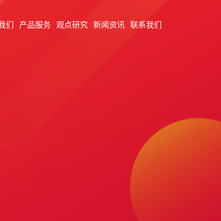
我们
产品服务
观点研究
新闻资讯
联系我们
投资顾问服务