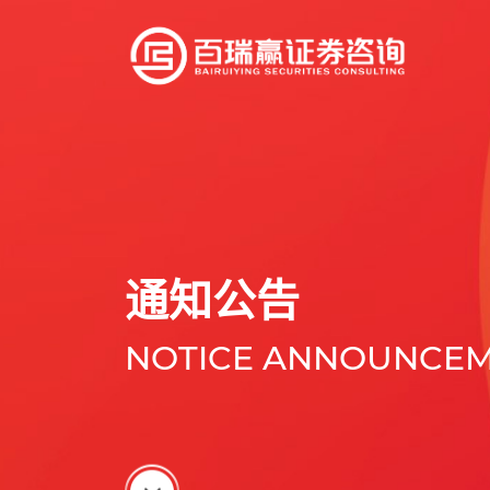
通知公告
NOTICE ANNOUNCE