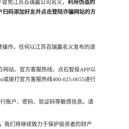
子冒充
江苏百瑞赢
公司名义，
利用伪造的
户扫码添加
好友
并点击登陆诈骗网站的方
费操作。任何以
江苏百瑞赢
名义发布的退
方网站、官方客服热线、
点石智投
APP以
om或拨打官方客服热线400-025-0655进行
人银行账户、密码、验证码等敏感信息。请
。
我们将继续致力于保护投资者的财产