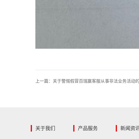
上一篇：
关于警惕假冒百瑞赢客服从事非法业务活动
关于我们
产品服务
新闻资