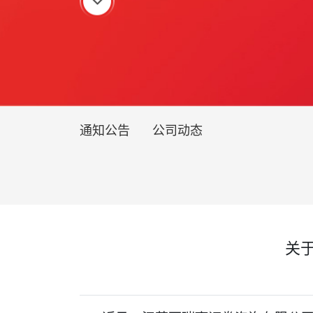
通知公告
公司动态
关