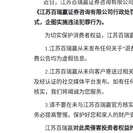
近日，
江苏百瑞赢证券咨询有限公
《
江苏百瑞赢证券咨询有限公司行政处
式，企图实施违法犯罪行为。
为切实保护消费者权益，
江苏百瑞
1.
江苏百瑞赢
从未发布任何关于
“
费公告均为虚假信息。
2.
江苏百瑞赢
从未向客户寄送过相
及经认证的社交媒体平台发布。如有任何
核实，我们将竭诚为您服务。
3.
请不要在未与
江苏百瑞赢
官方核
务必提高警惕，保护好您和家人的财产
江苏百瑞赢
对此类侵害投资者权益