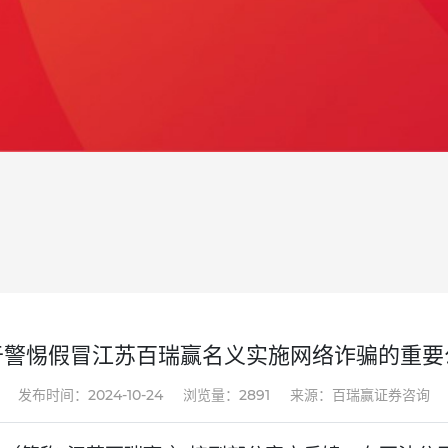
于警惕假冒江苏百瑞赢名义实施网络诈骗的重要
发布时间：2024-10-24
浏览量：2891
来源：百瑞赢证券咨询