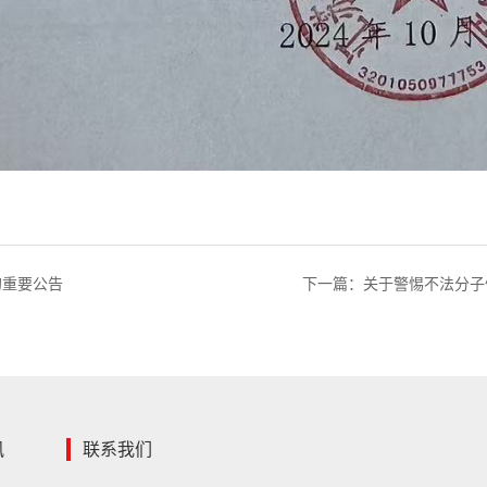
的重要公告
下一篇：
关于警惕不法分子
讯
联系我们